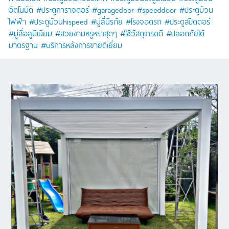
อัตโนมัติ #ประตูการาจดอร์ #garagedoor #speeddoor #ประตูม้วน
ไฟฟ้า #ประตูม้วนhispeed #มู่ลี่นิรภัย #โรงจอดรถ #ประตูสปีดดอร์
#มู่ลี่อลูมิเนียม #สวยงามหรูหราสุดๆ #ใช้วัสดุเกรดดี #ปลอดภัยได้
มาตรฐาน #บริการหลังการขายดีเยี่ยม