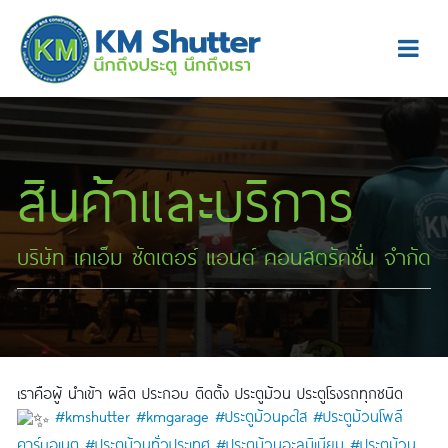
สินค้าและบริการ
บริษัท เคเอ็ม ซัตเตอร์ แอนด์ คอนสตรัคชั่น จำกัด
เราคือผู้ นำเข้า ผลิต ประกอบ ติดตั้ง ประตูม้วน ประตูโรงรถทุกชนิด
#kmshutter #kmgarage #ประตูม้วนpcใส #ประตูม้วนโพลี
คาร์บอเนต #ประตูม้วนทั่วประเทศ #ประตูม้วนอะลูมิเนียม #ประตูม้วน