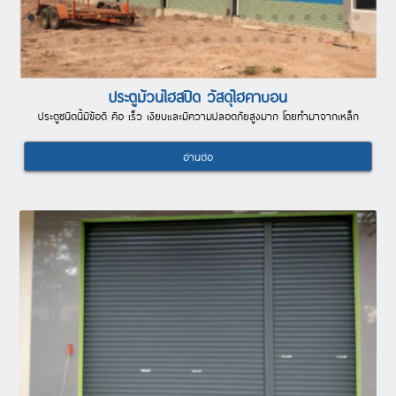
ประตูม้วนไฮสปิด วัสดุไฮคาบอน
ประตูชนิดนี้มีข้อดี คือ เร็ว เงียบและมีความปลอดภัยสูงมาก โดยทำมาจากเหล็ก
อ่านต่อ