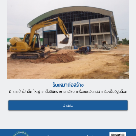
รับเหมาก่อสร้าง
มี รถแบ๊คโฮ เล็ก-ใหญ่ รถดั้มดินทราย รถเฮียบ เครื่องบดอัดถนน เครื่องปั้มอิฐบล็อก
อ่านต่อ