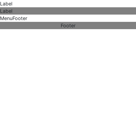
Label
Label
MenuFooter
Footer